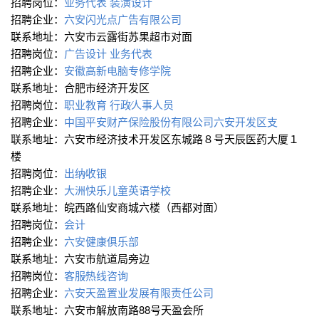
招聘岗位：
业务代表
装潢设计
招聘企业：
六安闪光点广告有限公司
联系地址：六安市云露街苏果超市对面
招聘岗位：
广告设计
业务代表
招聘企业：
安徽高新电脑专修学院
联系地址：合肥市经济开发区
招聘岗位：
职业教育
行政∕人事人员
招聘企业：
中国平安财产保险股份有限公司六安开发区支
联系地址：六安市经济技术开发区东城路８号天辰医药大厦１
楼
招聘岗位：
出纳∕收银
招聘企业：
大洲快乐儿童英语学校
联系地址：皖西路仙安商城六楼（西都对面）
招聘岗位：
会计
招聘企业：
六安健康俱乐部
联系地址：六安市航道局旁边
招聘岗位：
客服∕热线咨询
招聘企业：
六安天盈置业发展有限责任公司
联系地址：六安市解放南路88号天盈会所