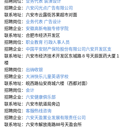
招聘岗位：
业务代表
装潢设计
招聘企业：
六安闪光点广告有限公司
联系地址：六安市云露街苏果超市对面
招聘岗位：
业务代表
广告设计
招聘企业：
安徽高新电脑专修学院
联系地址：合肥市经济开发区
招聘岗位：
职业教育
行政∕人事人员
招聘企业：
中国平安财产保险股份有限公司六安开发区支
联系地址：六安市经济技术开发区东城路８号天辰医药大厦１
楼
招聘岗位：
出纳∕收银
招聘企业：
大洲快乐儿童英语学校
联系地址：皖西路仙安商城六楼（西都对面）
招聘岗位：
会计
招聘企业：
六安健康俱乐部
联系地址：六安市航道局旁边
招聘岗位：
客服∕热线咨询
招聘企业：
六安天盈置业发展有限责任公司
联系地址：六安市解放南路88号天盈会所