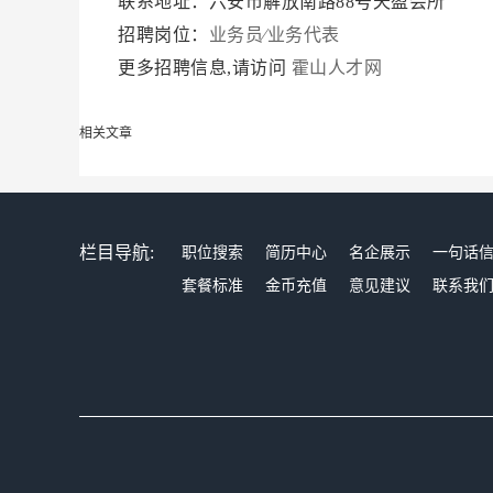
联系地址：六安市解放南路88号天盈会所
招聘岗位：
业务员∕业务代表
更多招聘信息,请访问
霍山人才网
相关文章
栏目导航:
职位搜索
简历中心
名企展示
一句话
套餐标准
金币充值
意见建议
联系我