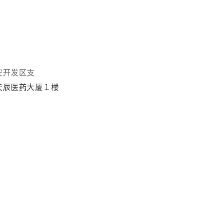
安开发区支
天辰医药大厦１楼