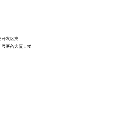
安开发区支
天辰医药大厦１楼