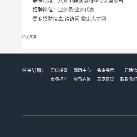
联系地址：六安市解放南路88号天盈会所
招聘岗位：
业务员∕业务代表
更多招聘信息,请访问
霍山人才网
相关文章
栏目导航:
职位搜索
简历中心
名企展示
一句话
套餐标准
金币充值
意见建议
联系我