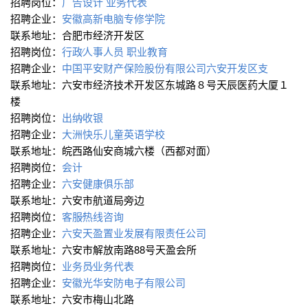
招聘岗位：
广告设计
业务代表
招聘企业：
安徽高新电脑专修学院
联系地址：合肥市经济开发区
招聘岗位：
行政∕人事人员
职业教育
招聘企业：
中国平安财产保险股份有限公司六安开发区支
联系地址：六安市经济技术开发区东城路８号天辰医药大厦１
楼
招聘岗位：
出纳∕收银
招聘企业：
大洲快乐儿童英语学校
联系地址：皖西路仙安商城六楼（西都对面）
招聘岗位：
会计
招聘企业：
六安健康俱乐部
联系地址：六安市航道局旁边
招聘岗位：
客服∕热线咨询
招聘企业：
六安天盈置业发展有限责任公司
联系地址：六安市解放南路88号天盈会所
招聘岗位：
业务员∕业务代表
招聘企业：
安徽光华安防电子有限公司
联系地址：六安市梅山北路