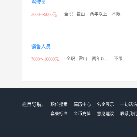
驾驶员
/
全职
/
霍山
/
两年以上
/
不限
3000～5000元
销售人员
/
全职
/
霍山
/
两年以上
/
不限
7000～10000元
栏目导航:
职位搜索
简历中心
名企展示
一句话
套餐标准
金币充值
意见建议
联系我