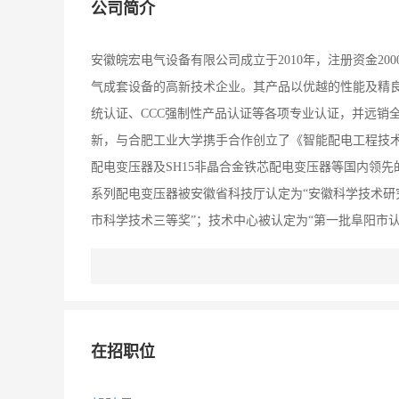
公司简介
安徽皖宏电气设备有限公司成立于2010年，注册资金2
气成套设备的高新技术企业。其产品以优越的性能及精良的品
统认证、CCC强制性产品认证等各项专业认证，并远销
新，与合肥工业大学携手合作创立了《智能配电工程技术
配电变压器及SH15非晶合金铁芯配电变压器等国内领先
系列配电变压器被安徽省科技厅认定为“安徽科学技术研究
市科学技术三等奖”；技术中心被认定为“第一批阜阳市认
新中小企业”、“安徽省科技版成功挂牌企业”、“安全生
“行路致远，砥砺前行”的企业精神和“诚信自强、品质
业品牌的先行者而不懈努力！
在招职位