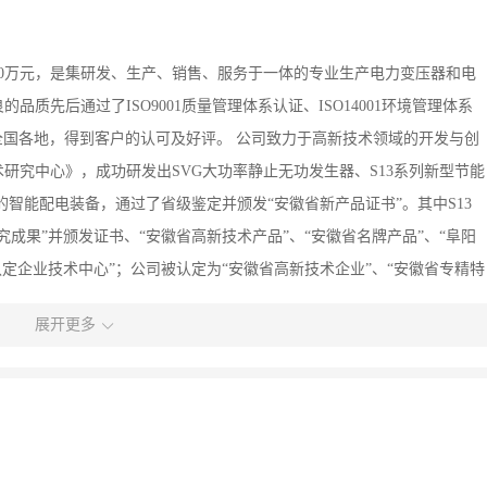
000万元，是集研发、生产、销售、服务于一体的专业生产电力变压器和电
质先后通过了ISO9001质量管理体系认证、ISO14001环境管理体系
全国各地，得到客户的认可及好评。 公司致力于高新技术领域的开发与创
研究中心》，成功研发出SVG大功率静止无功发生器、S13系列新型节能
的智能配电装备，通过了省级鉴定并颁发“安徽省新产品证书”。其中S13
成果”并颁发证书、“安徽省高新技术产品”、“安徽省名牌产品”、“阜阳
定企业技术中心”；公司被认定为“安徽省高新技术企业”、“安徽省专精特
产标准化三级达标企业”等荣誉称号。 安徽皖宏电气有限责任公司将坚持
展开更多
卓越、科学先导、持续创新、客户至上、回报社会”的企业宗旨，为打造行