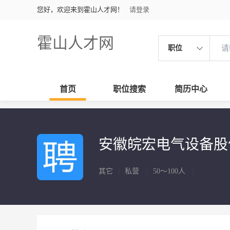
您好，欢迎来到霍山人才网！
请登录
霍山人才网
职位
首页
职位搜索
简历中心
安徽皖宏电气设备
其它
|
私营
|
50～100人
|